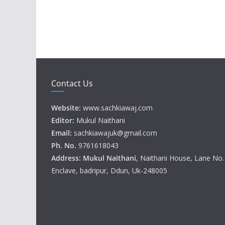
Contact Us
Website:
www.sachkiawaj.com
Editor:
Mukul Naithani
Email:
sachkiawajuk@gmail.com
Ph. No.
9761618043
Address: Mukul
Naithani
, Naithani House, Lane No
Enclave, badripur, Ddun, Uk-248005