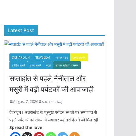
c
h
i
Latest Post
v
e
s
DEHARDUN
NEWSBEAT
आपका शहर
खबर हटकर
ट्रेंडिंग खबरें
ताज़ा ख़बरें
न्यूज़
सोशल मीडिया वायरल
सप्ताहांत से पहले नैनीताल और
मसूरी में बढ़ी पर्यटकों की आवाजाही
August 7, 2026
sach ki awaj
देहरादून। उत्तराखंड के प्रमुख पर्यटन स्थलों पर सप्ताहांत से
पहले पर्यटकों की संख्या में लगातार बढ़ोतरी देखने को मिल रही
Spread the love