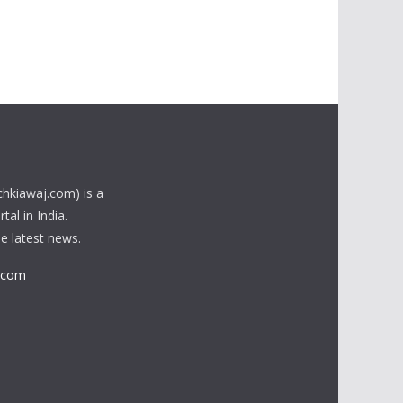
chkiawaj.com) is a
al in India.
he latest news.
.com