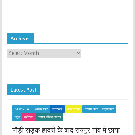
Archives
A
r
c
h
i
Latest Post
v
e
s
NEWSBEAT
आपका शहर
उत्तराखंड
खबर हटकर
ट्रेंडिंग खबरें
ताज़ा ख़बर
न्यूज़
मनोरंजन
सोशल मीडिया वायरल
पौड़ी सड़क हादसे के बाद रायपुर गांव में छाया