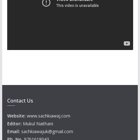
e
o
P
l
a
y
e
r
Contact Us
Website:
www.sachkiawaj.com
Editor:
Mukul Naithani
Email:
sachkiawajuk@gmail.com
Ph. No.
9761618043