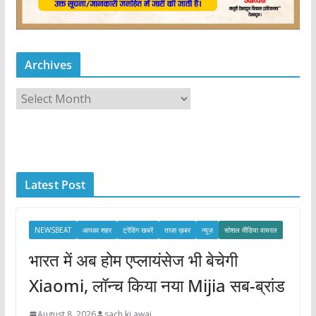
Archives
A
r
c
h
i
Latest Post
v
e
s
NEWSBEAT
आपका शहर
ट्रेंडिंग खबरें
ताज़ा ख़बर
न्यूज़
सोशल मीडिया वायरल
भारत में अब होम एप्लायंसेज भी बेचेगी
Xiaomi, लॉन्च किया नया Mijia सब-ब्रांड
August 8, 2026
sach ki awaj