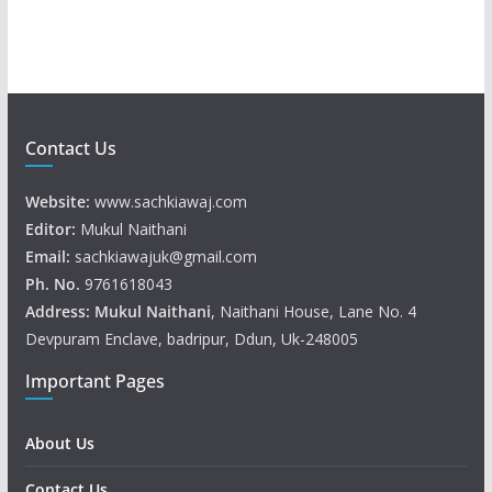
r
Contact Us
Website:
www.sachkiawaj.com
Editor:
Mukul Naithani
Email:
sachkiawajuk@gmail.com
Ph. No.
9761618043
Address: Mukul
Naithani
, Naithani House, Lane No. 4
Devpuram Enclave, badripur, Ddun, Uk-248005
Important Pages
About Us
Contact Us