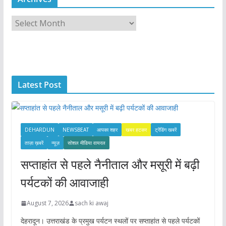
A
r
c
h
i
Latest Post
v
e
s
DEHARDUN
NEWSBEAT
आपका शहर
खबर हटकर
ट्रेंडिंग खबरें
ताज़ा ख़बरें
न्यूज़
सोशल मीडिया वायरल
सप्ताहांत से पहले नैनीताल और मसूरी में बढ़ी
पर्यटकों की आवाजाही
August 7, 2026
sach ki awaj
देहरादून। उत्तराखंड के प्रमुख पर्यटन स्थलों पर सप्ताहांत से पहले पर्यटकों