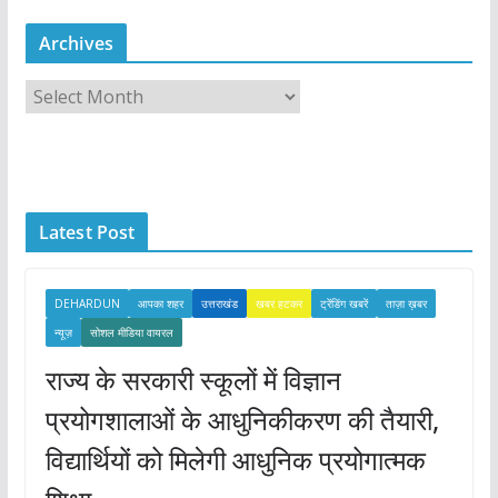
Archives
A
r
c
h
i
Latest Post
v
e
s
DEHARDUN
आपका शहर
उत्तराखंड
खबर हटकर
ट्रेंडिंग खबरें
ताज़ा ख़बर
न्यूज़
सोशल मीडिया वायरल
राज्य के सरकारी स्कूलों में विज्ञान
प्रयोगशालाओं के आधुनिकीकरण की तैयारी,
विद्यार्थियों को मिलेगी आधुनिक प्रयोगात्मक