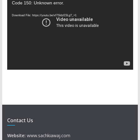
V
Code 150: Unknown error.
i
Download File: https://youtu.be/xf7SldzESLg?_=1
d
e
o
P
l
a
y
e
r
Contact Us
Website:
www.sachkiawaj.com