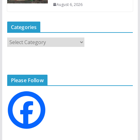
August 6, 2026
Categories
C
a
t
e
g
Please Follow
o
r
i
e
s