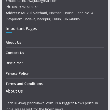
Email:
sachkiawajuk@gmail.com
Ph. No.
9761618043
Address: Mukul
Naithani
, Naithani House, Lane No. 4
Devpuram Enclave, badripur, Ddun, Uk-248005
Important Pages
About Us
Contact Us
Disclaimer
Privacy Policy
Terms and Conditions
About Us
Sach Ki Awaj (sachkiawaj.com) is a Biggest News portal in
India. please visit for the latest news.