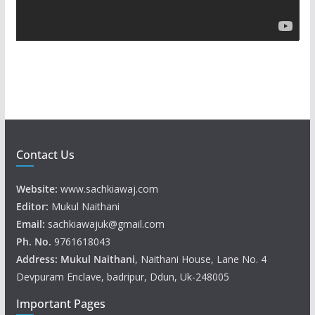
a
y
e
r
Contact Us
Website:
www.sachkiawaj.com
Editor:
Mukul Naithani
Email:
sachkiawajuk@gmail.com
Ph. No.
9761618043
Address: Mukul
Naithani
, Naithani House, Lane No. 4
Devpuram Enclave, badripur, Ddun, Uk-248005
Important Pages