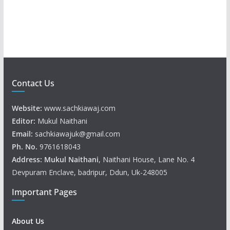
e
r
Contact Us
Website:
www.sachkiawaj.com
Editor:
Mukul Naithani
Email:
sachkiawajuk@gmail.com
Ph. No.
9761618043
Address: Mukul
Naithani
, Naithani House, Lane No. 4
Devpuram Enclave, badripur, Ddun, Uk-248005
Important Pages
About Us