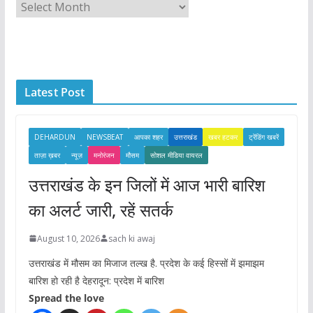
A
r
c
h
i
Latest Post
v
e
s
DEHARDUN
NEWSBEAT
आपका शहर
उत्तराखंड
खबर हटकर
ट्रेंडिंग खबरें
ताज़ा ख़बर
न्यूज़
मनोरंजन
मौसम
सोशल मीडिया वायरल
उत्तराखंड के इन जिलों में आज भारी बारिश
का अलर्ट जारी, रहें सतर्क
August 10, 2026
sach ki awaj
उत्तराखंड में मौसम का मिजाज तल्ख है. प्रदेश के कई हिस्सों में झमाझम
बारिश हो रही है देहरादून: प्रदेश में बारिश
Spread the love