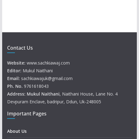
e
r
Contact Us
Website:
www.sachkiawaj.com
Editor:
Mukul Naithani
Email:
sachkiawajuk@gmail.com
Ph. No.
9761618043
Address: Mukul
Naithani
, Naithani House, Lane No. 4
Devpuram Enclave, badripur, Ddun, Uk-248005
Important Pages
About Us