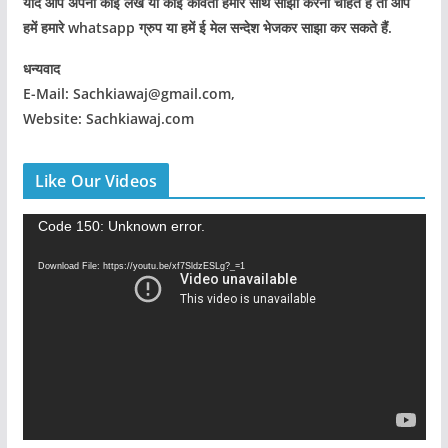
यदि आप अपना कोई लेख या कोई कविता हमारे साथ साझा करना चाहते हैं तो आप
हमें हमारे whatsapp ग्रुप या हमें ई मेल सन्देश भेजकर साझा कर सकते हैं.
धन्यवाद
E-Mail: Sachkiawaj@gmail.com,
Website: Sachkiawaj.com
Like Our Videos
V
Code 150: Unknown error.
i
Download File: https://youtu.be/xf7SldzESLg?_=1
d
e
o
P
l
a
y