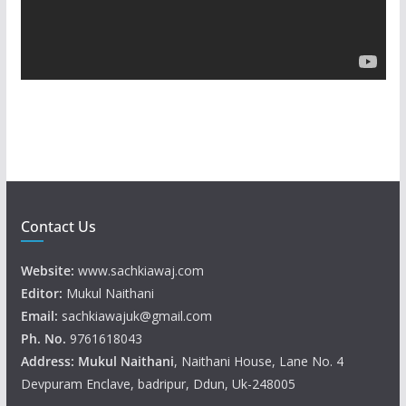
l
a
y
e
r
Contact Us
Website:
www.sachkiawaj.com
Editor:
Mukul Naithani
Email:
sachkiawajuk@gmail.com
Ph. No.
9761618043
Address: Mukul
Naithani
, Naithani House, Lane No. 4
Devpuram Enclave, badripur, Ddun, Uk-248005