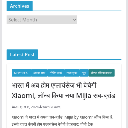
Archives
A
r
c
h
i
Latest Post
v
e
s
NEWSBEAT
आपका शहर
ट्रेंडिंग खबरें
ताज़ा ख़बर
न्यूज़
सोशल मीडिया वायरल
भारत में अब होम एप्लायंसेज भी बेचेगी
Xiaomi, लॉन्च किया नया Mijia सब-ब्रांड
August 8, 2026
sach ki awaj
Xiaomi ने भारत में अपना सब-ब्रांड ‘Mijia by Xiaomi’ लॉन्च किया है.
इसके तहत कंपनी होम एप्लायंसेज बेचेगी हैदराबाद: चीनी टेक