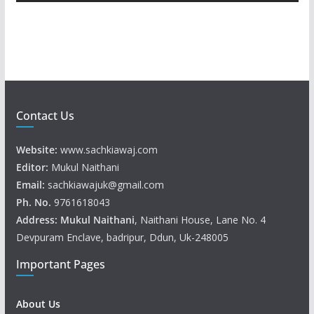
e
r
Contact Us
Website:
www.sachkiawaj.com
Editor:
Mukul Naithani
Email:
sachkiawajuk@gmail.com
Ph. No.
9761618043
Address: Mukul
Naithani
, Naithani House, Lane No. 4
Devpuram Enclave, badripur, Ddun, Uk-248005
Important Pages
About Us