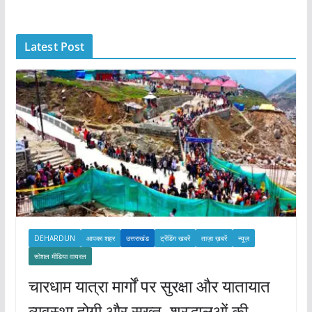
h
i
Latest Post
v
e
s
DEHARDUN
आपका शहर
उत्तराखंड
ट्रेंडिंग खबरें
ताज़ा ख़बरें
न्यूज़
सोशल मीडिया वायरल
चारधाम यात्रा मार्गों पर सुरक्षा और यातायात
व्यवस्था होगी और सख्त, श्रद्धालुओं की