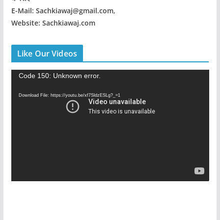
E-Mail: Sachkiawaj@gmail.com,
Website: Sachkiawaj.com
Like Our Videos
V
Code 150: Unknown error.
i
Download File: https://youtu.be/xf7SldzESLg?_=1
d
e
o
P
l
a
y
e
r