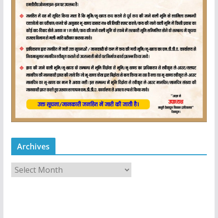
Archives
A
r
c
h
i