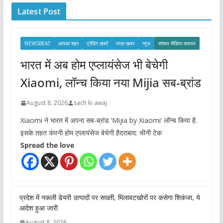
Latest Post
v
e
s
NEWSBEAT
आपका शहर
ट्रेंडिंग खबरें
ताज़ा ख़बर
न्यूज़
सोशल मीडिया वायरल
भारत में अब होम एप्लायंसेज भी बेचेगी
Xiaomi, लॉन्च किया नया Mijia सब-ब्रांड
August 8, 2026
sach ki awaj
Xiaomi ने भारत में अपना सब-ब्रांड ‘Mijia by Xiaomi’ लॉन्च किया है.
इसके तहत कंपनी होम एप्लायंसेज बेचेगी हैदराबाद: चीनी टेक
Spread the love
प्रदेश में नकली डेयरी उत्पादों पर सख्ती, मिलावटखोरों पर कसेगा शिकंजा, ये
आदेश हुआ जारी
August 8, 2026