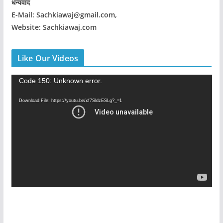
धन्यवाद
E-Mail: Sachkiawaj@gmail.com,
Website: Sachkiawaj.com
Like Our Videos
V
Code 150: Unknown error.
i
Download File: https://youtu.be/xf7SldzESLg?_=1
d
e
o
P
l
a
y
e
r