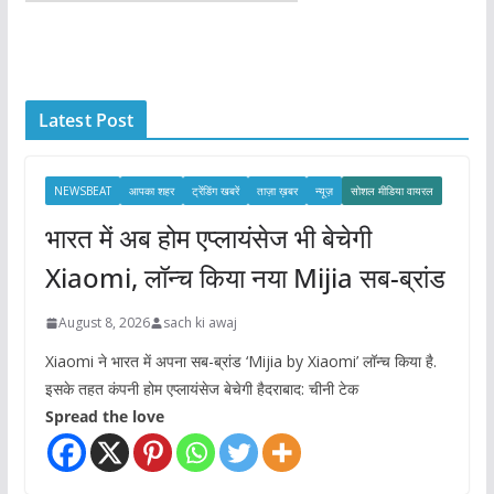
r
c
h
i
Latest Post
v
e
s
NEWSBEAT
आपका शहर
ट्रेंडिंग खबरें
ताज़ा ख़बर
न्यूज़
सोशल मीडिया वायरल
भारत में अब होम एप्लायंसेज भी बेचेगी
Xiaomi, लॉन्च किया नया Mijia सब-ब्रांड
August 8, 2026
sach ki awaj
Xiaomi ने भारत में अपना सब-ब्रांड ‘Mijia by Xiaomi’ लॉन्च किया है.
इसके तहत कंपनी होम एप्लायंसेज बेचेगी हैदराबाद: चीनी टेक
Spread the love