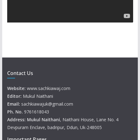
l
a
y
e
r
Contact Us
Website:
www.sachkiawaj.com
Editor:
Mukul Naithani
Email:
sachkiawajuk@gmail.com
Ph. No.
9761618043
Address: Mukul
Naithani
, Naithani House, Lane No. 4
Devpuram Enclave, badripur, Ddun, Uk-248005
Important Pages