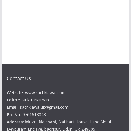
Contact Us
Website:
www.sachkiawaj.com
Editor:
Mukul Naithani
Email:
sachkiawajuk@gmail.com
Ph. No.
9761618043
Address: Mukul
Naithani
, Naithani House, Lane No. 4
Devpuram Enclave, badripur, Ddun, Uk-248005