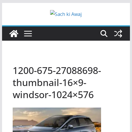
Skip
to
content
1200-675-27088698-
thumbnail-16×9-
windsor-1024×576