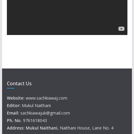
o
P
l
a
y
e
r
Contact Us
Website:
www.sachkiawaj.com
Editor:
Mukul Naithani
Email:
sachkiawajuk@gmail.com
Ph. No.
9761618043
Address: Mukul
Naithani
, Naithani House, Lane No. 4