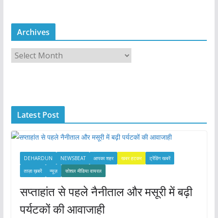
Archives
A
r
c
h
i
Latest Post
v
e
s
DEHARDUN
NEWSBEAT
आपका शहर
खबर हटकर
ट्रेंडिंग खबरें
ताज़ा ख़बरें
न्यूज़
सोशल मीडिया वायरल
सप्ताहांत से पहले नैनीताल और मसूरी में बढ़ी
पर्यटकों की आवाजाही