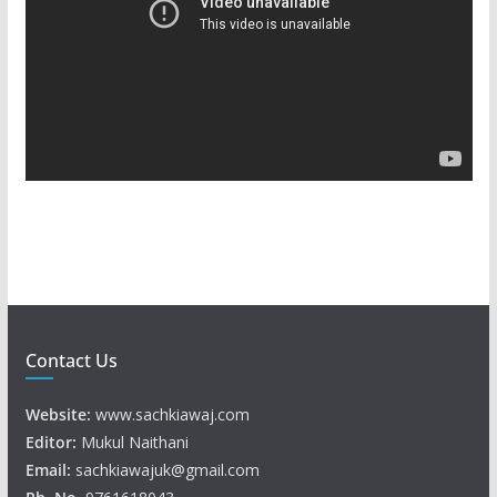
e
o
P
l
a
y
e
r
Contact Us
Website:
www.sachkiawaj.com
Editor:
Mukul Naithani
Email:
sachkiawajuk@gmail.com