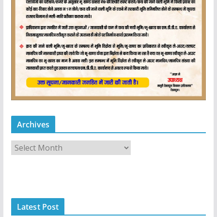
Archives
A
r
c
h
i
Latest Post
v