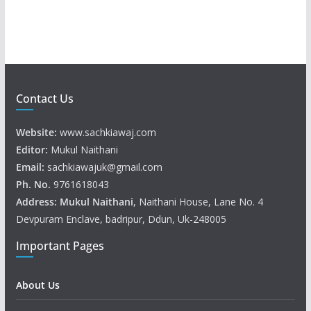
r
Contact Us
Website:
www.sachkiawaj.com
Editor:
Mukul Naithani
Email:
sachkiawajuk@gmail.com
Ph. No.
9761618043
Address: Mukul
Naithani
, Naithani House, Lane No. 4
Devpuram Enclave, badripur, Ddun, Uk-248005
Important Pages
About Us