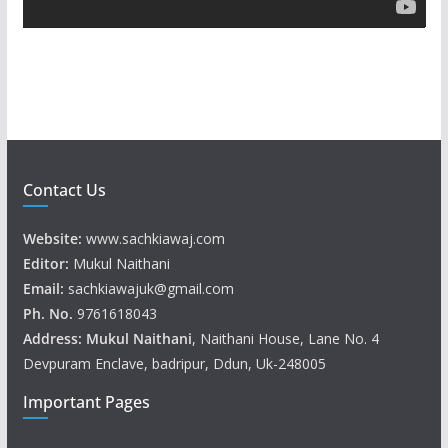
y
e
r
Contact Us
Website:
www.sachkiawaj.com
Editor:
Mukul Naithani
Email:
sachkiawajuk@gmail.com
Ph. No.
9761618043
Address: Mukul
Naithani
, Naithani House, Lane No. 4
Devpuram Enclave, badripur, Ddun, Uk-248005
Important Pages