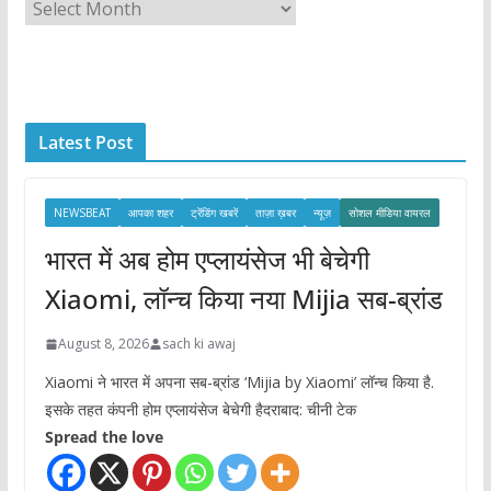
A
r
c
h
i
Latest Post
v
e
s
NEWSBEAT
आपका शहर
ट्रेंडिंग खबरें
ताज़ा ख़बर
न्यूज़
सोशल मीडिया वायरल
भारत में अब होम एप्लायंसेज भी बेचेगी
Xiaomi, लॉन्च किया नया Mijia सब-ब्रांड
August 8, 2026
sach ki awaj
Xiaomi ने भारत में अपना सब-ब्रांड ‘Mijia by Xiaomi’ लॉन्च किया है.
इसके तहत कंपनी होम एप्लायंसेज बेचेगी हैदराबाद: चीनी टेक
Spread the love