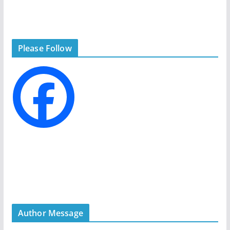
t
e
g
Please Follow
o
r
i
e
s
Author Message