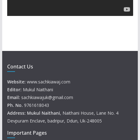
a
y
e
r
Contact Us
Website:
www.sachkiawaj.com
Editor:
Mukul Naithani
Email:
sachkiawajuk@gmail.com
Ph. No.
9761618043
Address: Mukul
Naithani
, Naithani House, Lane No. 4
Devpuram Enclave, badripur, Ddun, Uk-248005
Important Pages