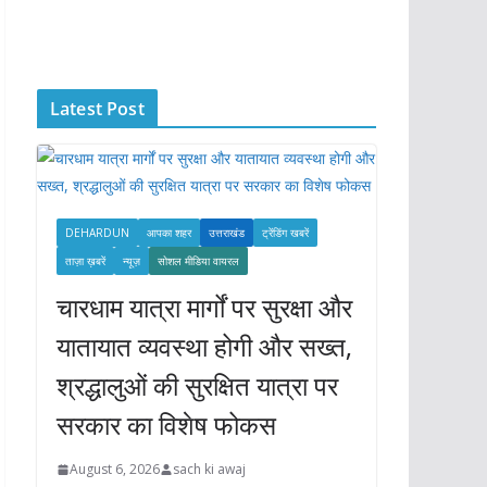
c
h
i
Latest Post
v
e
s
DEHARDUN
आपका शहर
उत्तराखंड
ट्रेंडिंग खबरें
ताज़ा ख़बरें
न्यूज़
सोशल मीडिया वायरल
चारधाम यात्रा मार्गों पर सुरक्षा और
यातायात व्यवस्था होगी और सख्त,
श्रद्धालुओं की सुरक्षित यात्रा पर
सरकार का विशेष फोकस
August 6, 2026
sach ki awaj