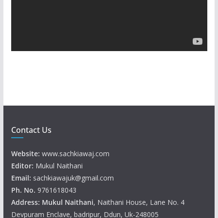
P
l
a
y
e
r
Contact Us
Website:
www.sachkiawaj.com
Editor:
Mukul Naithani
Email:
sachkiawajuk@gmail.com
Ph. No.
9761618043
Address: Mukul
Naithani
, Naithani House, Lane No. 4
Devpuram Enclave, badripur, Ddun, Uk-248005