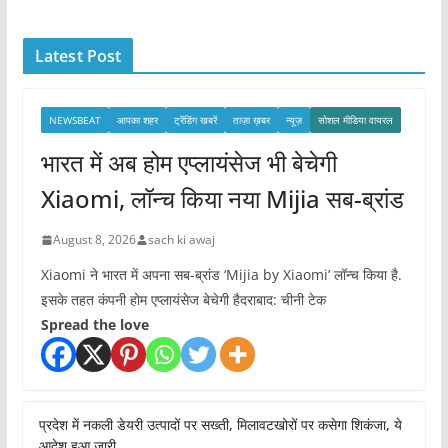
h
i
Latest Post
v
e
s
NEWSBEAT
आपका शहर
ट्रेंडिंग खबरें
ताज़ा ख़बर
न्यूज़
सोशल मीडिया वायरल
भारत में अब होम एप्लायंसेज भी बेचेगी
Xiaomi, लॉन्च किया नया Mijia सब-ब्रांड
August 8, 2026
sach ki awaj
Xiaomi ने भारत में अपना सब-ब्रांड ‘Mijia by Xiaomi’ लॉन्च किया है.
इसके तहत कंपनी होम एप्लायंसेज बेचेगी हैदराबाद: चीनी टेक
Spread the love
प्रदेश में नकली डेयरी उत्पादों पर सख्ती, मिलावटखोरों पर कसेगा शिकंजा, ये
आदेश हुआ जारी