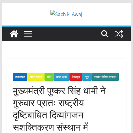
Skip
to
content
उत्तराखंड
खबर हटकर
खेल
ताज़ा ख़बरें
देहरादून
न्यूज़
सोशल मीडिया वायरल
मुख्यमंत्री पुष्कर सिंह धामी ने
गुरुवार प्रातः राष्ट्रीय
दृष्टिबाधित दिव्यांगजन
सशक्तिकरण संस्थान में