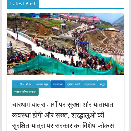
Latest Post
v
e
s
DEHARDUN
आपका शहर
उत्तराखंड
ट्रेंडिंग खबरें
ताज़ा ख़बरें
न्यूज़
सोशल मीडिया वायरल
चारधाम यात्रा मार्गों पर सुरक्षा और यातायात
व्यवस्था होगी और सख्त, श्रद्धालुओं की
सुरक्षित यात्रा पर सरकार का विशेष फोकस