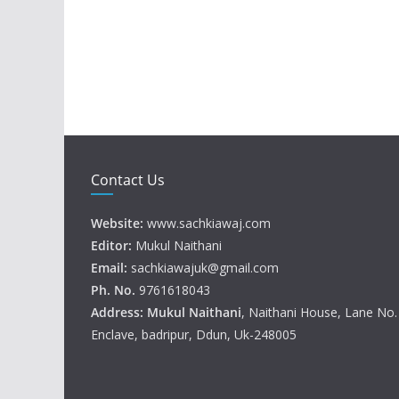
Contact Us
Website:
www.sachkiawaj.com
Editor:
Mukul Naithani
Email:
sachkiawajuk@gmail.com
Ph. No.
9761618043
Address: Mukul
Naithani
, Naithani House, Lane No
Enclave, badripur, Ddun, Uk-248005