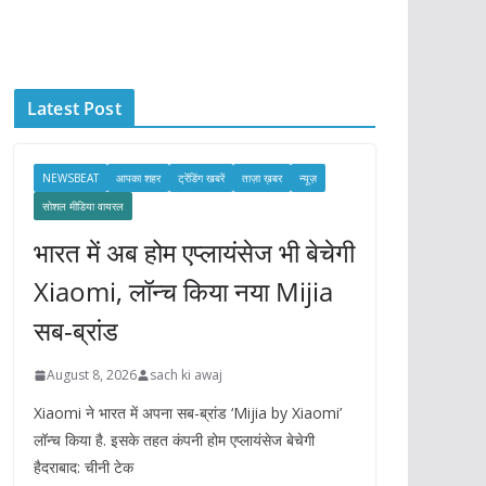
c
h
i
Latest Post
v
e
s
NEWSBEAT
आपका शहर
ट्रेंडिंग खबरें
ताज़ा ख़बर
न्यूज़
सोशल मीडिया वायरल
भारत में अब होम एप्लायंसेज भी बेचेगी
Xiaomi, लॉन्च किया नया Mijia
सब-ब्रांड
August 8, 2026
sach ki awaj
Xiaomi ने भारत में अपना सब-ब्रांड ‘Mijia by Xiaomi’
लॉन्च किया है. इसके तहत कंपनी होम एप्लायंसेज बेचेगी
हैदराबाद: चीनी टेक