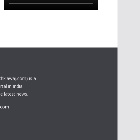
chkiawaj.com) is a
al in India.
he latest news.
.com