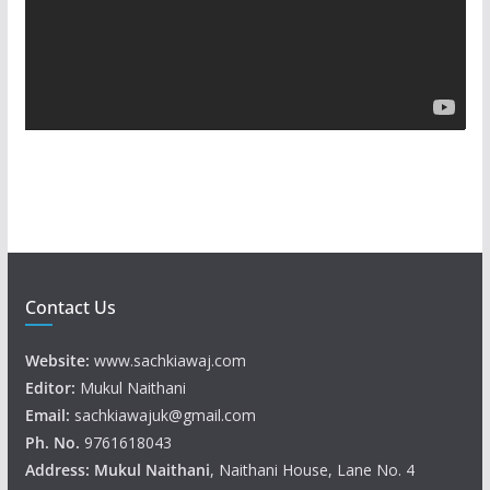
o
P
l
a
y
e
r
Contact Us
Website:
www.sachkiawaj.com
Editor:
Mukul Naithani
Email:
sachkiawajuk@gmail.com
Ph. No.
9761618043
Address: Mukul
Naithani
, Naithani House, Lane No. 4