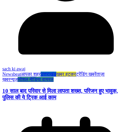
sach ki awaj
Newsbeat
आपका शहर
उत्तराखंड
खबर हटकर
ट्रेंडिंग खबरें
ताज़ा
ख़बर
न्यूज़
सोशल मीडिया वायरल
10 साल बाद परिवार से मिला लापता शख्स, परिजन हुए भावुक,
पुलिस की ये ट्रिक आई काम