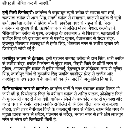
शीघ्र ही घोषित कर दी जाएगी.
इन्हें मिली जिम्मेदारी:
कांग्रेस ने पछुवादून त्यूनी ब्लॉक से लायक राम शर्मा,
चकराता ब्लॉक से अमर सिंह, मगती ब्लॉक से मायाराम, कालसी ब्लॉक से सुनी
शर्मा, झबरेड़ा ब्लॉक से हितेश चौधरी, झबरेड़ा नगर से राहुल सैनी, पिरान
कलियर से सुभाष सैनी, ऋषिकेश नगर से ललित मोहन मिश्रा, अल्मोड़ा के
भैंसियाचिना ब्लॉक से पूरण, अल्मोड़ा के हवलबाग 2 से शिवराज, मझखाली से
राजेंद्र बिष्ट को द्वाराहाट नगर से प्रमोद कुमार, बेतालघाट से शेखर चंद्र,
कुंवरपुर गोलापार लालकुआं से हेमंत सिंह, भीमताल नगर से सतीश कुमार को
जिम्मेदारी सौंपी गई है.
काशीपुर साउथ से इंतखाब:
इसी प्रकार रामगढ़ ब्लॉक से दान सिंह, धारी ब्लॉक
से सतीश चंद्र, ब्लॉक भिलंगना से सुंदर लाल, टिहरी जिले के कीर्ति नगर से
मुकेश, अगस्त्यमुनि ब्लॉक से हरीश गोसाईं, देहरादून के डोईवाला नगर से सुरेंद्र
सिंह, काशीपुर नॉर्थ से कुलदीप सिंह जबकि काशीपुर ईस्ट से संजीव और
काशीपुर साउथ इंतखाब के नामों को कांग्रेस पार्टी ने अनुमोदित किया है.
चिलियानौला नगर से कमलेश:
कांग्रेस पार्टी ने नगर पंचायत ब्लॉक लिस्ट भी
जारी की है. पिथौरागढ़ जिले के बेरीनाग ब्लॉक से अमित पाठक, डीडीहाट जिले
के मुनस्यारी नगर से बीना देवी, बागेश्वर जिले के कपकोट नगर से प्रकाश और
गरुड़ नगर से रंजीत रावत जबकि रानीखेत के चिलियानौला नगर से कमलेश
बोहरा, इसी तरह नैनीताल जिले के कालाढूंगी नगर से रोहित, उधम सिंह नगर के
महुआ डाबरा नगर से धर्मेंद्र, पंतनगर से महेंद्र, नगला नगर से हरि ओम लालपुर
नगर से नरेश को जिम्मेदारी मिली है.