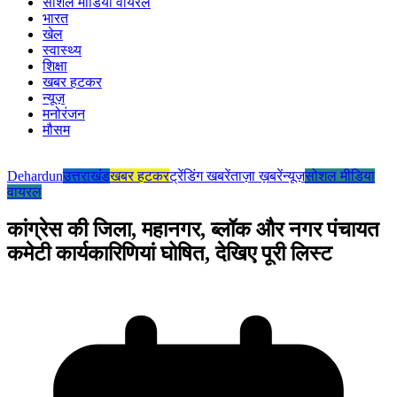
सोशल मीडिया वायरल
भारत
खेल
स्वास्थ्य
शिक्षा
खबर हटकर
न्यूज़
मनोरंजन
मौसम
Dehardun
उत्तराखंड
खबर हटकर
ट्रेंडिंग खबरें
ताज़ा ख़बरें
न्यूज़
सोशल मीडिया
वायरल
कांग्रेस की जिला, महानगर, ब्लॉक और नगर पंचायत
कमेटी कार्यकारिणियां घोषित, देखिए पूरी लिस्ट