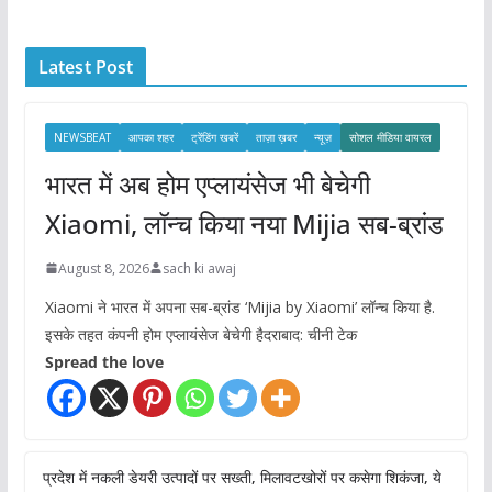
h
i
Latest Post
v
e
s
NEWSBEAT
आपका शहर
ट्रेंडिंग खबरें
ताज़ा ख़बर
न्यूज़
सोशल मीडिया वायरल
भारत में अब होम एप्लायंसेज भी बेचेगी
Xiaomi, लॉन्च किया नया Mijia सब-ब्रांड
August 8, 2026
sach ki awaj
Xiaomi ने भारत में अपना सब-ब्रांड ‘Mijia by Xiaomi’ लॉन्च किया है.
इसके तहत कंपनी होम एप्लायंसेज बेचेगी हैदराबाद: चीनी टेक
Spread the love
प्रदेश में नकली डेयरी उत्पादों पर सख्ती, मिलावटखोरों पर कसेगा शिकंजा, ये