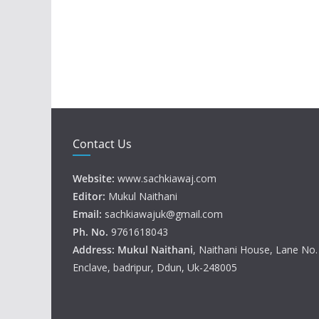
Contact Us
Website:
www.sachkiawaj.com
Editor:
Mukul Naithani
Email:
sachkiawajuk@gmail.com
Ph. No.
9761618043
Address: Mukul
Naithani
, Naithani House, Lane No
Enclave, badripur, Ddun, Uk-248005