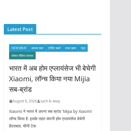
c
h
i
Latest Post
v
e
s
NEWSBEAT
आपका शहर
ट्रेंडिंग खबरें
ताज़ा ख़बर
न्यूज़
सोशल मीडिया वायरल
भारत में अब होम एप्लायंसेज भी बेचेगी
Xiaomi, लॉन्च किया नया Mijia
सब-ब्रांड
August 8, 2026
sach ki awaj
Xiaomi ने भारत में अपना सब-ब्रांड ‘Mijia by Xiaomi’
लॉन्च किया है. इसके तहत कंपनी होम एप्लायंसेज बेचेगी
हैदराबाद: चीनी टेक