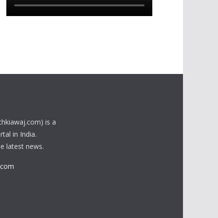
chkiawaj.com) is a
al in India.
he latest news.
.com