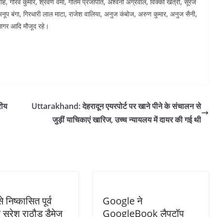
, गौरव कुमार, श्रवण वर्मा, गौतम प्रजापति, अश्वनी अग्रवाल, विक्की खत्री, सूरज
 अनूप बंगा, गिरधारी लाल माटा, राजेश वालिया, अनुज कंबोज, अरुण कुमार, अनुज सैनी,
, सागर आदि मौजूद रहे।
रीय
Uttarakhand: देहरादून एयरपोर्ट पर खाने पीने के संचालन से
जुड़ीं याचिकाएं खारिज, उच्च न्यायलय में दायर की गई थी
 निष्कासित पूर्व
Google ने
सुरेश राठौड़ डैमेज
GoogleBook लैपटॉप