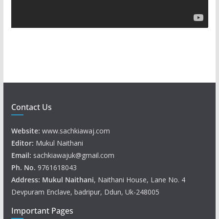
a
y
e
r
Contact Us
Website:
www.sachkiawaj.com
Editor:
Mukul Naithani
Email:
sachkiawajuk@gmail.com
Ph. No.
9761618043
Address: Mukul
Naithani
, Naithani House, Lane No. 4
Devpuram Enclave, badripur, Ddun, Uk-248005
Important Pages