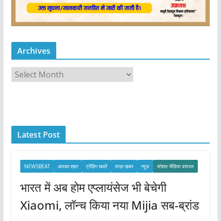
Archives
A
r
c
h
i
Latest Post
v
e
s
NEWSBEAT
आपका शहर
ट्रेंडिंग खबरें
ताज़ा ख़बर
न्यूज़
सोशल मीडिया वायरल
भारत में अब होम एप्लायंसेज भी बेचेगी
Xiaomi, लॉन्च किया नया Mijia सब-ब्रांड