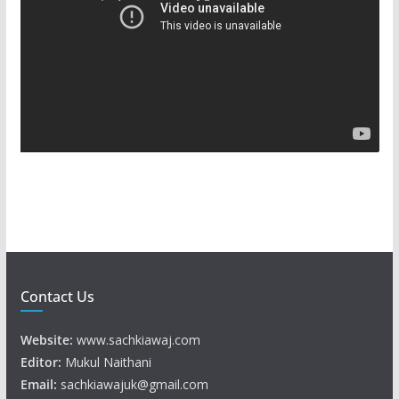
d
e
o
P
l
a
y
e
r
Contact Us
Website:
www.sachkiawaj.com
Editor:
Mukul Naithani
Email:
sachkiawajuk@gmail.com