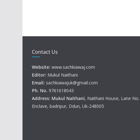
Contact Us
Website:
www.sachkiawaj.com
Editor:
Mukul Naithani
Email:
sachkiawajuk@gmail.com
Ph. No.
9761618043
Address: Mukul
Naithani
, Naithani House, Lane No
Enclave, badripur, Ddun, Uk-248005