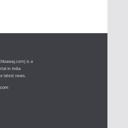
chkiawaj.com) is a
al in India.
he latest news.
.com