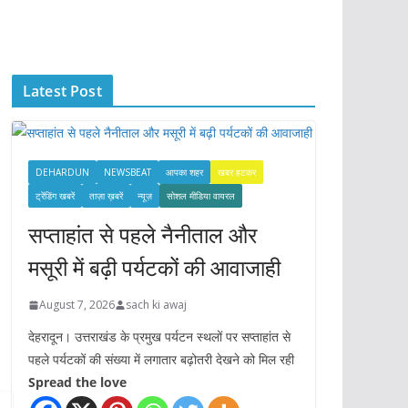
c
h
i
Latest Post
v
e
s
DEHARDUN
NEWSBEAT
आपका शहर
खबर हटकर
ट्रेंडिंग खबरें
ताज़ा ख़बरें
न्यूज़
सोशल मीडिया वायरल
सप्ताहांत से पहले नैनीताल और
मसूरी में बढ़ी पर्यटकों की आवाजाही
August 7, 2026
sach ki awaj
देहरादून। उत्तराखंड के प्रमुख पर्यटन स्थलों पर सप्ताहांत से
पहले पर्यटकों की संख्या में लगातार बढ़ोतरी देखने को मिल रही
Spread the love