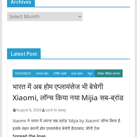
Archives
A
r
c
h
i
Latest Post
v
e
s
NEWSBEAT
आपका शहर
ट्रेंडिंग खबरें
ताज़ा ख़बर
न्यूज़
सोशल मीडिया वायरल
भारत में अब होम एप्लायंसेज भी बेचेगी
Xiaomi, लॉन्च किया नया Mijia सब-ब्रांड
August 8, 2026
sach ki awaj
Xiaomi ने भारत में अपना सब-ब्रांड ‘Mijia by Xiaomi’ लॉन्च किया है.
इसके तहत कंपनी होम एप्लायंसेज बेचेगी हैदराबाद: चीनी टेक
Spread the love