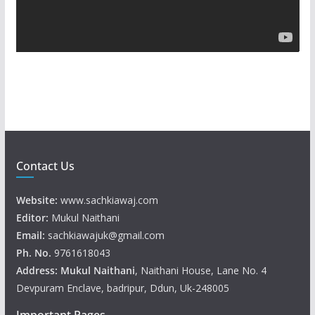
l
a
y
e
r
Contact Us
Website:
www.sachkiawaj.com
Editor:
Mukul Naithani
Email:
sachkiawajuk@gmail.com
Ph. No.
9761618043
Address: Mukul
Naithani
, Naithani House, Lane No. 4
Devpuram Enclave, badripur, Ddun, Uk-248005