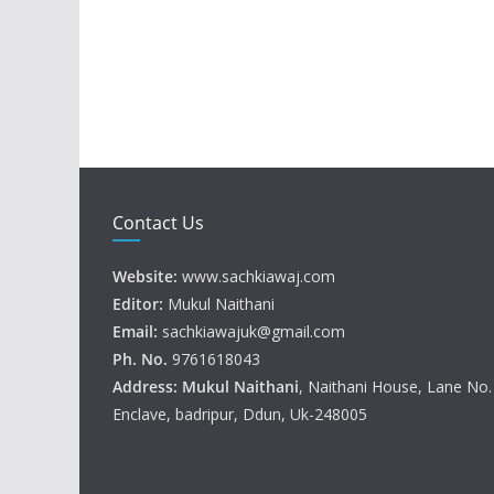
Contact Us
Website:
www.sachkiawaj.com
Editor:
Mukul Naithani
Email:
sachkiawajuk@gmail.com
Ph. No.
9761618043
Address: Mukul
Naithani
, Naithani House, Lane No
Enclave, badripur, Ddun, Uk-248005