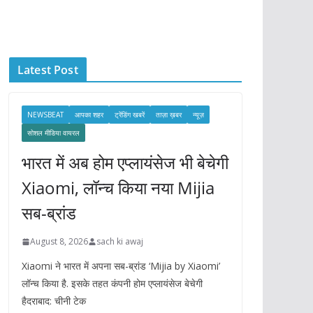
c
h
i
Latest Post
v
e
s
NEWSBEAT
आपका शहर
ट्रेंडिंग खबरें
ताज़ा ख़बर
न्यूज़
सोशल मीडिया वायरल
भारत में अब होम एप्लायंसेज भी बेचेगी
Xiaomi, लॉन्च किया नया Mijia
सब-ब्रांड
August 8, 2026
sach ki awaj
Xiaomi ने भारत में अपना सब-ब्रांड ‘Mijia by Xiaomi’
लॉन्च किया है. इसके तहत कंपनी होम एप्लायंसेज बेचेगी
हैदराबाद: चीनी टेक