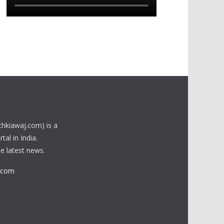
chkiawaj.com) is a
al in India.
he latest news.
.com