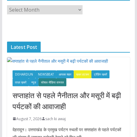
A
r
c
h
i
Latest Post
v
e
s
DEHARDUN
NEWSBEAT
आपका शहर
खबर हटकर
ट्रेंडिंग खबरें
ताज़ा ख़बरें
न्यूज़
सोशल मीडिया वायरल
सप्ताहांत से पहले नैनीताल और मसूरी में बढ़ी
पर्यटकों की आवाजाही
August 7, 2026
sach ki awaj
देहरादून। उत्तराखंड के प्रमुख पर्यटन स्थलों पर सप्ताहांत से पहले पर्यटकों