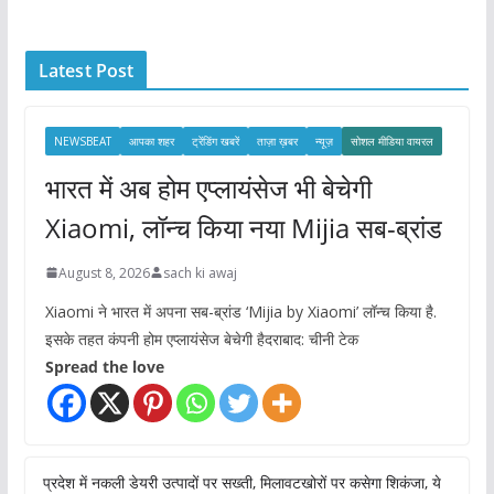
h
i
Latest Post
v
e
s
NEWSBEAT
आपका शहर
ट्रेंडिंग खबरें
ताज़ा ख़बर
न्यूज़
सोशल मीडिया वायरल
भारत में अब होम एप्लायंसेज भी बेचेगी
Xiaomi, लॉन्च किया नया Mijia सब-ब्रांड
August 8, 2026
sach ki awaj
Xiaomi ने भारत में अपना सब-ब्रांड ‘Mijia by Xiaomi’ लॉन्च किया है.
इसके तहत कंपनी होम एप्लायंसेज बेचेगी हैदराबाद: चीनी टेक
Spread the love
प्रदेश में नकली डेयरी उत्पादों पर सख्ती, मिलावटखोरों पर कसेगा शिकंजा, ये