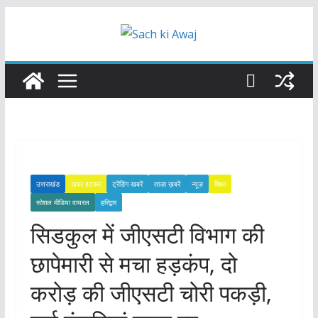
Skip
to
content
उत्तराखंड
खबर हटकर
ट्रेंडिंग खबरें
ताज़ा ख़बरें
न्यूज़
शिक्षा
सोशल मीडिया वायरल
हरिद्वार
सिडकुल में जीएसटी विभाग की
छापेमारी से मचा हड़कंप, दो
करोड़ की जीएसटी चोरी पकड़ी,