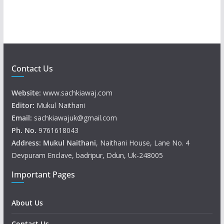
r
Contact Us
Website:
www.sachkiawaj.com
Editor:
Mukul Naithani
Email:
sachkiawajuk@gmail.com
Ph. No.
9761618043
Address: Mukul
Naithani
, Naithani House, Lane No. 4
Devpuram Enclave, badripur, Ddun, Uk-248005
Important Pages
About Us
Contact Us