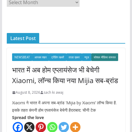
A
r
c
h
i
Latest Post
v
e
s
NEWSBEAT
आपका शहर
ट्रेंडिंग खबरें
ताज़ा ख़बर
न्यूज़
सोशल मीडिया वायरल
भारत में अब होम एप्लायंसेज भी बेचेगी
Xiaomi, लॉन्च किया नया Mijia सब-ब्रांड
August 8, 2026
sach ki awaj
Xiaomi ने भारत में अपना सब-ब्रांड ‘Mijia by Xiaomi’ लॉन्च किया है.
इसके तहत कंपनी होम एप्लायंसेज बेचेगी हैदराबाद: चीनी टेक
Spread the love