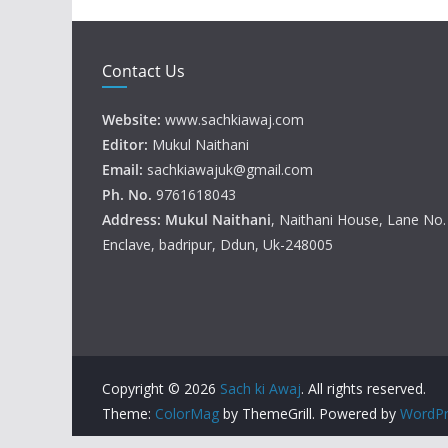
Contact Us
Website:
www.sachkiawaj.com
Editor:
Mukul Naithani
Email:
sachkiawajuk@gmail.com
Ph. No.
9761618043
Address: Mukul
Naithani
, Naithani House, Lane No
Enclave, badripur, Ddun, Uk-248005
Copyright © 2026
Sach ki Awaj
. All rights reserved.
Theme:
ColorMag
by ThemeGrill. Powered by
WordPr