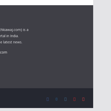
chkiawaj.com) is a
al in India.
he latest news.
.com