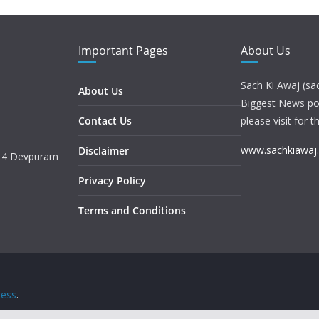
Important Pages
About Us
Sach Ki Awaj (sa
About Us
Biggest News port
Contact Us
please visit for t
www.sachkiawaj
Disclaimer
. 4 Devpuram
Privacy Policy
Terms and Conditions
ess
.