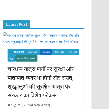
c
h
i
Latest Post
v
e
s
DEHARDUN
आपका शहर
उत्तराखंड
ट्रेंडिंग खबरें
ताज़ा ख़बरें
न्यूज़
सोशल मीडिया वायरल
चारधाम यात्रा मार्गों पर सुरक्षा और
यातायात व्यवस्था होगी और सख्त,
श्रद्धालुओं की सुरक्षित यात्रा पर
सरकार का विशेष फोकस
August 6, 2026
sach ki awaj