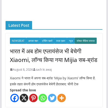
r
c
h
i
Latest Post
v
e
s
NEWSBEAT
आपका शहर
ट्रेंडिंग खबरें
ताज़ा ख़बर
न्यूज़
सोशल मीडिया वायरल
भारत में अब होम एप्लायंसेज भी बेचेगी
Xiaomi, लॉन्च किया नया Mijia सब-ब्रांड
August 8, 2026
sach ki awaj
Xiaomi ने भारत में अपना सब-ब्रांड ‘Mijia by Xiaomi’ लॉन्च किया है.
इसके तहत कंपनी होम एप्लायंसेज बेचेगी हैदराबाद: चीनी टेक
Spread the love