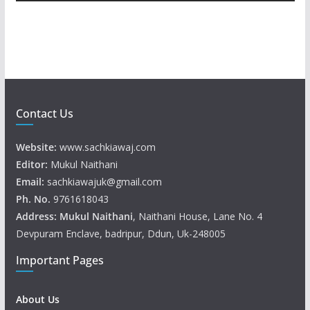
e
r
Contact Us
Website:
www.sachkiawaj.com
Editor:
Mukul Naithani
Email:
sachkiawajuk@gmail.com
Ph. No.
9761618043
Address: Mukul
Naithani
, Naithani House, Lane No. 4
Devpuram Enclave, badripur, Ddun, Uk-248005
Important Pages
About Us