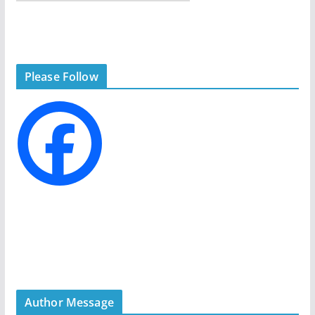
a
t
e
g
Please Follow
o
r
i
e
s
Author Message