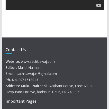
a
y
e
r
Contact Us
Website:
www.sachkiawaj.com
Editor:
Mukul Naithani
Email:
sachkiawajuk@gmail.com
Ph. No.
9761618043
Address: Mukul
Naithani
, Naithani House, Lane No. 4
Devpuram Enclave, badripur, Ddun, Uk-248005
Important Pages