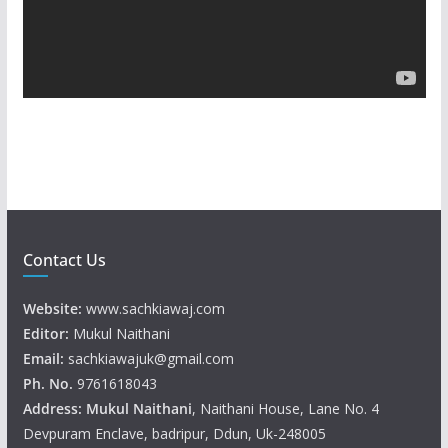
P
l
a
y
e
r
Contact Us
Website:
www.sachkiawaj.com
Editor:
Mukul Naithani
Email:
sachkiawajuk@gmail.com
Ph. No.
9761618043
Address: Mukul
Naithani
, Naithani House, Lane No. 4
Devpuram Enclave, badripur, Ddun, Uk-248005