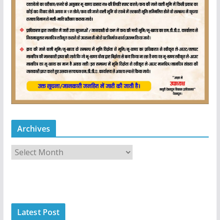
Archives
A
r
c
h
i
Latest Post
v