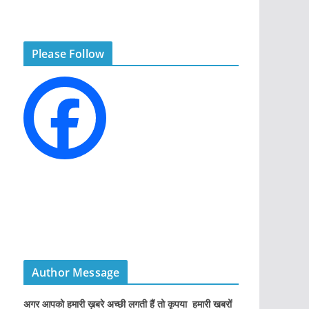
t
e
g
Please Follow
o
r
i
e
s
Author Message
अगर आपको हमारी ख़बरे अच्छी लगती हैं तो कृपया हमारी खबरों