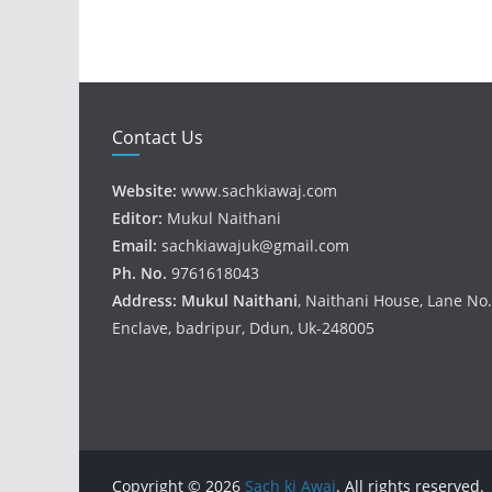
Contact Us
Website:
www.sachkiawaj.com
Editor:
Mukul Naithani
Email:
sachkiawajuk@gmail.com
Ph. No.
9761618043
Address: Mukul
Naithani
, Naithani House, Lane N
Enclave, badripur, Ddun, Uk-248005
Copyright © 2026
Sach ki Awaj
. All rights reserved.