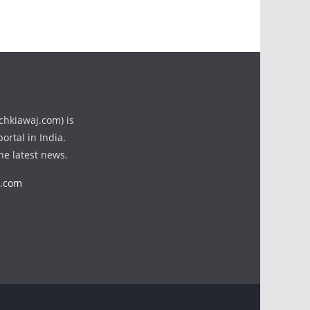
chkiawaj.com) is
ortal in India.
the latest news.
j.com