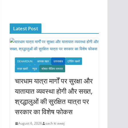
c
h
i
Latest Post
v
e
s
DEHARDUN
आपका शहर
उत्तराखंड
ट्रेंडिंग खबरें
ताज़ा ख़बरें
न्यूज़
सोशल मीडिया वायरल
चारधाम यात्रा मार्गों पर सुरक्षा और
यातायात व्यवस्था होगी और सख्त,
श्रद्धालुओं की सुरक्षित यात्रा पर
सरकार का विशेष फोकस
August 6, 2026
sach ki awaj