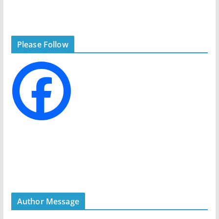
t
e
g
Please Follow
o
r
i
e
s
Author Message