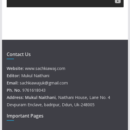
y
e
r
Contact Us
Website:
www.sachkiawaj.com
Editor:
Mukul Naithani
Email:
sachkiawajuk@gmail.com
Ph. No.
9761618043
Address: Mukul
Naithani
, Naithani House, Lane No. 4
Devpuram Enclave, badripur, Ddun, Uk-248005
Important Pages