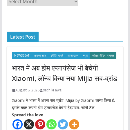
A
r
c
h
i
Latest Post
v
e
s
NEWSBEAT
आपका शहर
ट्रेंडिंग खबरें
ताज़ा ख़बर
न्यूज़
सोशल मीडिया वायरल
भारत में अब होम एप्लायंसेज भी बेचेगी
Xiaomi, लॉन्च किया नया Mijia सब-ब्रांड
August 8, 2026
sach ki awaj
Xiaomi ने भारत में अपना सब-ब्रांड ‘Mijia by Xiaomi’ लॉन्च किया है.
इसके तहत कंपनी होम एप्लायंसेज बेचेगी हैदराबाद: चीनी टेक
Spread the love