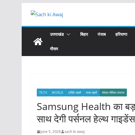
Skip
to
content
उत्तराखंड
बिहार
पंजाब
हरियाणा
मौसम
TECH
WORLD
ट्रेंडिंग खबरें
ताज़ा ख़बरें
सोशल मीडिया वायरल
Samsung Health का बड़ा
साथ देगी पर्सनल हेल्थ गाइडेंस
June 5, 2026
sach ki awaj