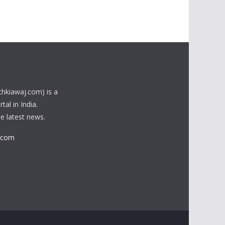
chkiawaj.com) is a
al in India.
he latest news.
.com