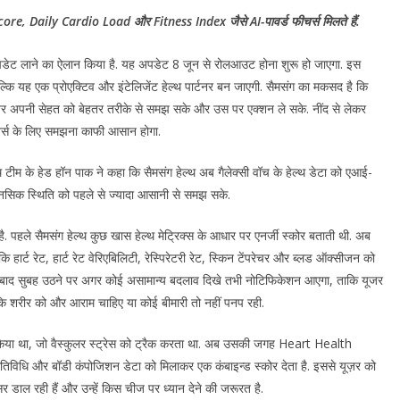
e, Daily Cardio Load और Fitness Index जैसे AI-पावर्ड फीचर्स मिलते हैं.
पडेट लाने का ऐलान किया है. यह अपडेट 8 जून से रोलआउट होना शुरू हो जाएगा. इस
कि यह एक प्रोएक्टिव और इंटेलिजेंट हेल्थ पार्टनर बन जाएगी. सैमसंग का मकसद है कि
ज़र अपनी सेहत को बेहतर तरीके से समझ सके और उस पर एक्शन ले सके. नींद से लेकर
ूज़र्स के लिए समझना काफी आसान होगा.
थ टीम के हेड हॉन पाक ने कहा कि सैमसंग हेल्थ अब गैलेक्सी वॉच के हेल्थ डेटा को एआई-
मानसिक स्थिति को पहले से ज्यादा आसानी से समझ सके.
ै. पहले सैमसंग हेल्थ कुछ खास हेल्थ मेट्रिक्स के आधार पर एनर्जी स्कोर बताती थी. अब
हार्ट रेट, हार्ट रेट वेरिएबिलिटी, रेस्पिरेटरी रेट, स्किन टेंपरेचर और ब्लड ऑक्सीजन को
सके बाद सुबह उठने पर अगर कोई असामान्य बदलाव दिखे तभी नोटिफिकेशन आएगा, ताकि यूजर
ि शरीर को और आराम चाहिए या कोई बीमारी तो नहीं पनप रही.
िया था, जो वैस्कुलर स्ट्रेस को ट्रैक करता था. अब उसकी जगह Heart Health
 गतिविधि और बॉडी कंपोजिशन डेटा को मिलाकर एक कंबाइन्ड स्कोर देता है. इससे यूज़र को
ाल रही हैं और उन्हें किस चीज पर ध्यान देने की जरूरत है.