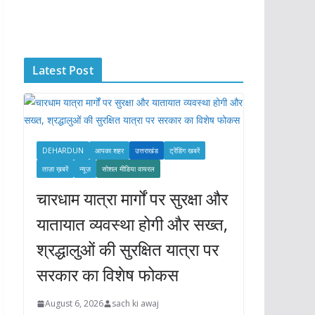
c
h
i
Latest Post
v
e
s
DEHARDUN
आपका शहर
उत्तराखंड
ट्रेंडिंग खबरें
ताज़ा ख़बरें
न्यूज़
सोशल मीडिया वायरल
चारधाम यात्रा मार्गों पर सुरक्षा और
यातायात व्यवस्था होगी और सख्त,
श्रद्धालुओं की सुरक्षित यात्रा पर
सरकार का विशेष फोकस
August 6, 2026
sach ki awaj