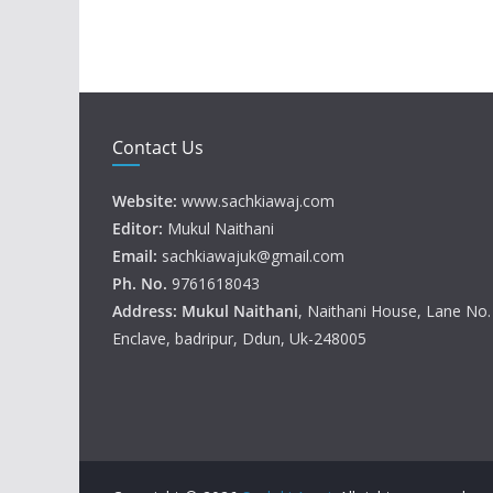
Contact Us
Website:
www.sachkiawaj.com
Editor:
Mukul Naithani
Email:
sachkiawajuk@gmail.com
Ph. No.
9761618043
Address: Mukul
Naithani
, Naithani House, Lane No
Enclave, badripur, Ddun, Uk-248005